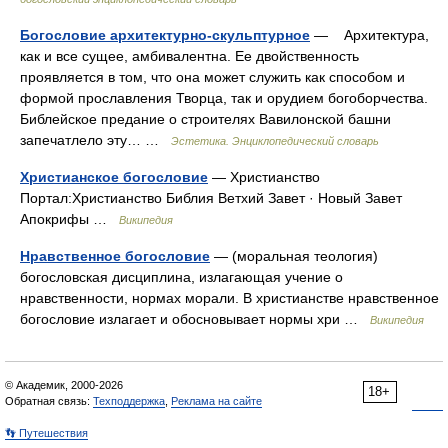
Богословие архитектурно-скульптурное
— Архитектура,
как и все сущее, амбивалентна. Ее двойственность
проявляется в том, что она может служить как способом и
формой прославления Творца, так и орудием богоборчества.
Библейское предание о строителях Вавилонской башни
запечатлело эту… …
Эстетика. Энциклопедический словарь
Христианское богословие
— Христианство
Портал:Христианство Библия Ветхий Завет · Новый Завет
Апокрифы …
Википедия
Нравственное богословие
— (моральная теология)
богословская дисциплина, излагающая учение о
нравственности, нормах морали. В христианстве нравственное
богословие излагает и обосновывает нормы хри …
Википедия
© Академик, 2000-2026
18+
Обратная связь:
Техподдержка
,
Реклама на сайте
👣 Путешествия