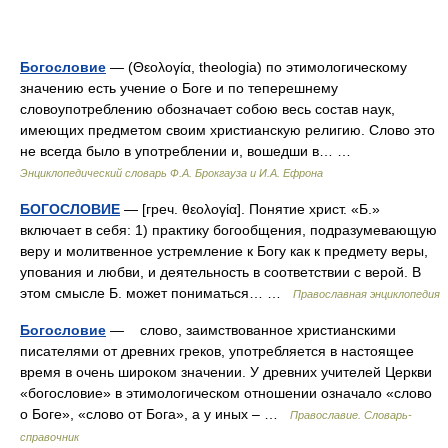
Богословие
— (Θεολογία, theologia) по этимологическому
значению есть учение о Боге и по теперешнему
словоупотреблению обозначает собою весь состав наук,
имеющих предметом своим христианскую религию. Слово это
не всегда было в употреблении и, вошедши в… …
Энциклопедический словарь Ф.А. Брокгауза и И.А. Ефрона
БОГОСЛОВИЕ
— [греч. θεολογία]. Понятие христ. «Б.»
включает в себя: 1) практику богообщения, подразумевающую
веру и молитвенное устремление к Богу как к предмету веры,
упования и любви, и деятельность в соответствии с верой. В
этом смысле Б. может пониматься… …
Православная энциклопедия
Богословие
— слово, заимствованное христианскими
писателями от древних греков, употребляется в настоящее
время в очень широком значении. У древних учителей Церкви
«богословие» в этимологическом отношении означало «слово
о Боге», «слово от Бога», а у иных – …
Православие. Словарь-
справочник